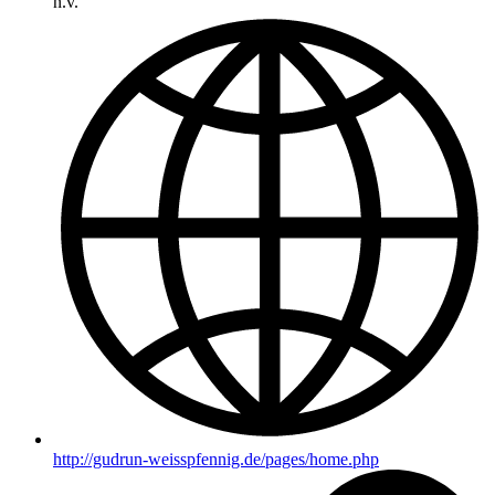
n.v.
http://gudrun-weisspfennig.de/pages/home.php