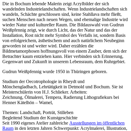
Die in Bochum lebende Malerin zeigt Acrylbilder der sich
wandelnden Industrielandschaften. Wenn Industrielandschaften sich
wandeln, Schächte geschlossen sind, keine Stahllava mehr fließt,
suchen Menschen nach neuen Wegen, und ehemalige Industrie wird
wieder Natur und kultureller Raum. Die Bildauswahl von Gudrun
Weißpfennig zeigt, wie durch Licht, das der Natur und das der
Installation, Rost nicht mehr Symbol des Verfalls ist, sondern Basis
von erfolgreichem, ästhetischem und auch natürlichem Neubeginn
geworden ist und weiter wird. Daher erzählen die
Bildmetamorphosen hoffnungsvoll von einem Zauber, dem sich der
Betrachter kaum entziehen kann. Hier verbinden sich Erinnerung,
Gegenwart und Zukunft in unserem Lebensraum, dem Ruhrgebiet.
Gudrun Weißpfennig wurde 1950 in Thüringen geboren.
Studium der Oecotrophologie in Rheydt und
Mönchengladbach, Lehrtätigkeit in Detmold und Bochum. Sie ist
Meisterschülerin von H.J. Schlieker. Arbeiten:
Zeichnung, Ölmalerei, Tempera, Radierung Lithografiekurs bei
Henner Kätelhön – Wamel,
Themen: Landschaft, Porträt, Stilleben
Begleitend Studium der Kunstgeschichte
Seit 1990 eigenes Atelier zahlreiche
Ausstellungen im öffentlichen
Raum
in den letzten Jahren Schwerpunkt: Acrylmalerei, Illustration,